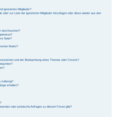
d ignorierten Mitglieder?
de oder zur Liste der ignorierten Mitglieder hinzufügen oder diese wieder aus den
en durchsuchen?
rgebnisse?
re Seite?
Themen finden?
Lesezeichen und der Beobachtung eines Themas oder Forums?
eobachten?
gen?
 zulässig?
hänge erhalten?
?
hwerden oder juristische Anfragen zu diesem Forum gibt?