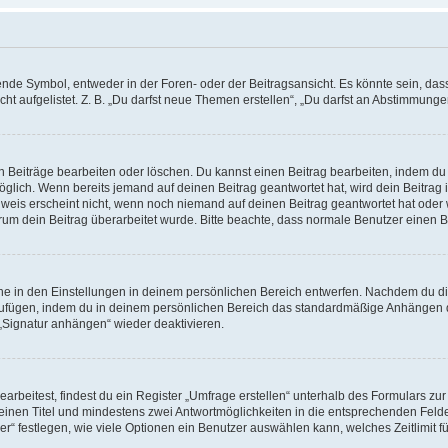
e Symbol, entweder in der Foren- oder der Beitragsansicht. Es könnte sein, dass e
t aufgelistet. Z. B. „Du darfst neue Themen erstellen“, „Du darfst an Abstimmung
n Beiträge bearbeiten oder löschen. Du kannst einen Beitrag bearbeiten, indem du
möglich. Wenn bereits jemand auf deinen Beitrag geantwortet hat, wird dein Beitra
nweis erscheint nicht, wenn noch niemand auf deinen Beitrag geantwortet hat oder 
 warum dein Beitrag überarbeitet wurde. Bitte beachte, dass normale Benutzer einen
e in den Einstellungen in deinem persönlichen Bereich entwerfen. Nachdem du die 
zufügen, indem du in deinem persönlichen Bereich das standardmäßige Anhängen d
 „Signatur anhängen“ wieder deaktivieren.
beitest, findest du ein Register „Umfrage erstellen“ unterhalb des Formulars zur 
t einen Titel und mindestens zwei Antwortmöglichkeiten in die entsprechenden Felde
r“ festlegen, wie viele Optionen ein Benutzer auswählen kann, welches Zeitlimit fü