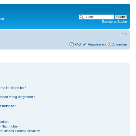
den.
Erweiterte Suche
FAQ
Registrieren
Anmelden
ete ich ihnen bei?
pen farbig dargestellt?
Startseite?
hicken!
 Nachrichten!
ied dieses Forums erhalten!