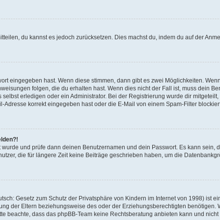
mitteilen, du kannst es jedoch zurücksetzen. Dies machst du, indem du auf der Anm
swort eingegeben hast. Wenn diese stimmen, dann gibt es zwei Möglichkeiten. Wen
eisungen folgen, die du erhalten hast. Wenn dies nicht der Fall ist, muss dein Ben
lbst erledigen oder ein Administrator. Bei der Registrierung wurde dir mitgeteilt, 
-Adresse korrekt eingegeben hast oder die E-Mail von einem Spam-Filter blockiert
elden?!
andt wurde und prüfe dann deinen Benutzernamen und dein Passwort. Es kann sein,
utzer, die für längere Zeit keine Beiträge geschrieben haben, um die Datenbankgrö
sch: Gesetz zum Schutz der Privatsphäre von Kindern im Internet von 1998) ist ei
ng der Eltern beziehungsweise des oder der Erziehungsberechtigten benötigen. Wenn
. Bitte beachte, dass das phpBB-Team keine Rechtsberatung anbieten kann und nicht d