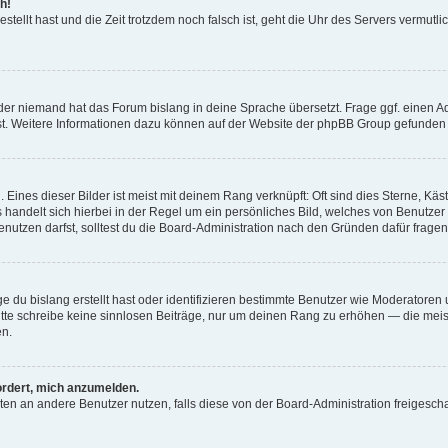
h!
estellt hast und die Zeit trotzdem noch falsch ist, geht die Uhr des Servers vermutl
der niemand hat das Forum bislang in deine Sprache übersetzt. Frage ggf. einen Adm
est. Weitere Informationen dazu können auf der Website der phpBB Group gefunden
Eines dieser Bilder ist meist mit deinem Rang verknüpft: Oft sind dies Sterne, Kä
s handelt sich hierbei in der Regel um ein persönliches Bild, welches von Benutzer
utzen darfst, solltest du die Board-Administration nach den Gründen dafür fragen
e du bislang erstellt hast oder identifizieren bestimmte Benutzer wie Moderatore
 Bitte schreibe keine sinnlosen Beiträge, nur um deinen Rang zu erhöhen — die mei
en.
ordert, mich anzumelden.
ichten an andere Benutzer nutzen, falls diese von der Board-Administration freige