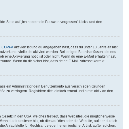
elde-Seite auf „Ich habe mein Passwort vergessen“ klickst und den
n
COPPA
aktiviert ist und du angegeben hast, dass du unter 13 Jahre alt bist,
utzerkonto vielleicht aktiviert werden. Bei einigen Boards müssen alle neu
ob eine Aktivierung nötig ist oder nicht. Wenn du eine E-Mail erhalten hast,
 wurde. Wenn du dir sicher bist, dass deine E-Mail-Adresse korrekt
 dass ein Administrator dein Benutzerkonto aus verschieden Gründen
ße zu verringern. Registriere dich einfach erneut und nimm aktiv an den
n Gesetz in den USA, welches festlegt, dass Websites, die möglicherweise
 du dir unsicher bist, ob dies auf dich oder die Website, auf der du dich
ie Anlaufstelle für Rechtsangelegenheiten jeglicher Art ist; außer solchen,