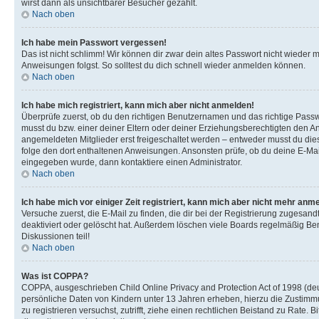
wirst dann als unsichtbarer Besucher gezählt.
Nach oben
Ich habe mein Passwort vergessen!
Das ist nicht schlimm! Wir können dir zwar dein altes Passwort nicht wieder 
Anweisungen folgst. So solltest du dich schnell wieder anmelden können.
Nach oben
Ich habe mich registriert, kann mich aber nicht anmelden!
Überprüfe zuerst, ob du den richtigen Benutzernamen und das richtige Pas
musst du bzw. einer deiner Eltern oder deiner Erziehungsberechtigten den Anw
angemeldeten Mitglieder erst freigeschaltet werden – entweder musst du dies se
folge den dort enthaltenen Anweisungen. Ansonsten prüfe, ob du deine E-Mail
eingegeben wurde, dann kontaktiere einen Administrator.
Nach oben
Ich habe mich vor einiger Zeit registriert, kann mich aber nicht mehr anm
Versuche zuerst, die E-Mail zu finden, die dir bei der Registrierung zuges
deaktiviert oder gelöscht hat. Außerdem löschen viele Boards regelmäßig Ben
Diskussionen teil!
Nach oben
Was ist COPPA?
COPPA, ausgeschrieben Child Online Privacy and Protection Act of 1998 (deut
persönliche Daten von Kindern unter 13 Jahren erheben, hierzu die Zustimmu
zu registrieren versuchst, zutrifft, ziehe einen rechtlichen Beistand zu Rate