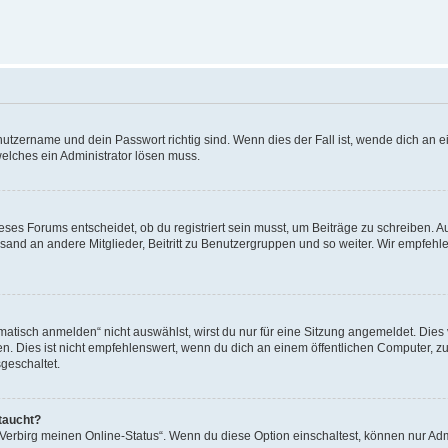
utzername und dein Passwort richtig sind. Wenn dies der Fall ist, wende dich an ei
welches ein Administrator lösen muss.
es Forums entscheidet, ob du registriert sein musst, um Beiträge zu schreiben. Auf j
sand an andere Mitglieder, Beitritt zu Benutzergruppen und so weiter. Wir empfehlen 
isch anmelden“ nicht auswählst, wirst du nur für eine Sitzung angemeldet. Dies 
Dies ist nicht empfehlenswert, wenn du dich an einem öffentlichen Computer, zum 
geschaltet.
taucht?
 „Verbirg meinen Online-Status“. Wenn du diese Option einschaltest, können nur Ad